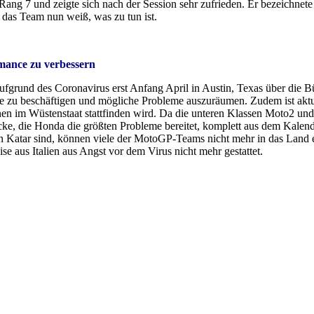
ng 7 und zeigte sich nach der Session sehr zufrieden. Er bezeichnet
 das Team nun weiß, was zu tun ist.
rmance zu verbessern
ufgrund des Coronavirus erst Anfang April in Austin, Texas über die B
ine zu beschäftigen und mögliche Probleme auszuräumen. Zudem ist aktue
n im Wüstenstaat stattfinden wird. Da die unteren Klassen Moto2 und
ecke, die Honda die größten Probleme bereitet, komplett aus dem Kale
Katar sind, können viele der MotoGP-Teams nicht mehr in das Land einr
se aus Italien aus Angst vor dem Virus nicht mehr gestattet.