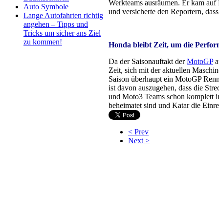
Werkteams ausräumen. Er kam auf Ra
Auto Symbole
und versicherte den Reportern, dass
Lange Autofahrten richtig
angehen – Tipps und
Tricks um sicher ans Ziel
zu kommen!
Honda bleibt Zeit, um die Perfo
Da der Saisonauftakt der
MotoGP
a
Zeit, sich mit der aktuellen Masch
Saison überhaupt ein MotoGP Renne
ist davon auszugehen, dass die Str
und Moto3 Teams schon komplett in 
beheimatet sind und Katar die Einrei
< Prev
Next >