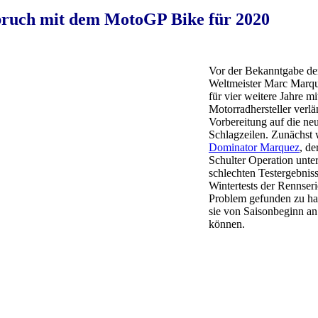
bruch mit dem MotoGP Bike für 2020
Vor der Bekanntgabe der
Weltmeister Marc Marque
für vier weitere Jahre m
Motorradhersteller verl
Vorbereitung auf die n
Schlagzeilen. Zunächst 
Dominator Marquez
, d
Schulter Operation unter
schlechten Testergebnis
Wintertests der Rennser
Problem gefunden zu hab
sie von Saisonbeginn a
können.