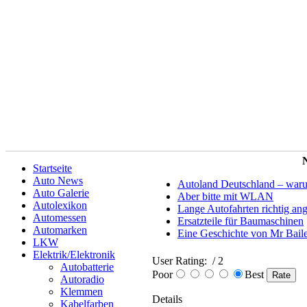
N
Startseite
Auto News
Autoland Deutschland – warum 
Auto Galerie
Aber bitte mit WLAN
Autolexikon
Lange Autofahrten richtig an
Automessen
Ersatzteile für Baumaschinen
Automarken
Eine Geschichte von Mr Bail
LKW
Elektrik/Elektronik
User Rating:
/ 2
Autobatterie
Poor
Best
Autoradio
Klemmen
Details
Kabelfarben