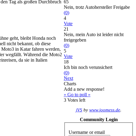
e den Tag als großen Durchbruch
65
Nein, trotz Autohersteller Freigabe
(
0
)
4
Vote
21
Nein, mein Auto ist leider nicht
ühne geht, bleibt Honda noch
freigegeben
ll nicht bekannt, ob diese
(
0
)
 Moto3 in Katar fahren werden,
5
nder wegfällt. Während die Moto2
Vote
eisen, da sie in Italien
18
Ich bin noch verunsichert
(
0
)
Next
Charts
Add a new response!
» Go to poll »
3
Votes left
jVS
by
www.joomess.de
.
Community Login
Username or email