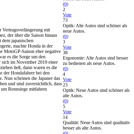
(
0
)
2
Vote
73
Optik: Alte Autos sind schöner als
 Vertragsverlängerung mit
neue Autos.
z, der über die Saison hinaus
(
0
)
it dem japanischen
3
ängerte, machte Honda in der
Vote
eue MotoGP-Saison eher negative
38
war es die Sorge um den
Ergonomie: Alte Autos sind besser
er sich im November 2019 einer
zu bedienen als neue Autos.
ziehen ließ, dann waren es die
(
0
)
se der Hondafahrer bei den
4
ie. Nun scheinen die Japaner das
Vote
en und sind zuversichtlich, dass
23
n um Rennsiege mitfahren
Optik: Neue Autos sind schöner als
alte Autos.
(
0
)
5
Vote
14
Qualität: Neue Autos sind qualitativ
besser als alte Autos.
(
0
)