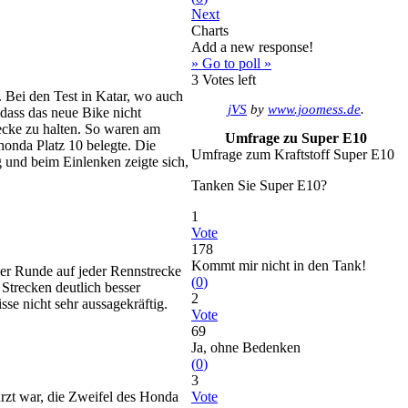
Next
Charts
Add a new response!
» Go to poll »
3
Votes left
 Bei den Test in Katar, wo auch
jVS
by
www.joomess.de
.
dass das neue Bike nicht
ecke zu halten. So waren am
Umfrage zu Super E10
honda Platz 10 belegte. Die
Umfrage zum Kraftstoff Super E10
und beim Einlenken zeigte sich,
Tanken Sie Super E10?
1
Vote
178
Kommt mir nicht in den Tank!
eder Runde auf jeder Rennstrecke
(
0
)
 Strecken deutlich besser
2
se nicht sehr aussagekräftig.
Vote
69
Ja, ohne Bedenken
(
0
)
3
rzt war, die Zweifel des Honda
Vote