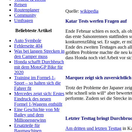
Reisen
Routenplaner
Quelle:
wikipedia
Community
Umfragen
Katar Tests werfen Fragen auf
Beliebteste Artikel
Ende Februar schien es noch, als o
das erste Saisonrennen stattfinden
Auto Symbole
konkurrenzfähig sei. Er sagte, er 
Fehlerseite 404
Ende des zweiten Testtages auch all
Was bei langen Strecken in
größten Probleme machte die neu k
den Camper muss
dass Honda noch viel Arbeit vor sic
Honda schafft Durchbruch
mit dem MotoGP Bike für
2020
Training im Formel-1-
Marquez zeigt sich zuversichtlich
Sport – so halten sich die
Trotz der Probleme der Japaner zeig
Fahrer fit
sehr schnell sein will“ aber bewerte
Mercedes zeigt sich: Erstes
performte. Zudem sei die Strecke in
Eindruck des neuen
Formel 1-Wagens enthüllt
Eine Geschichte von Mr
Bailey und dem
Letzter Testtag bringt Durchbru
Millionengewinn
Ersatzteile für
Am dritten und letzten Testtag
in Ka
Baumaschinen