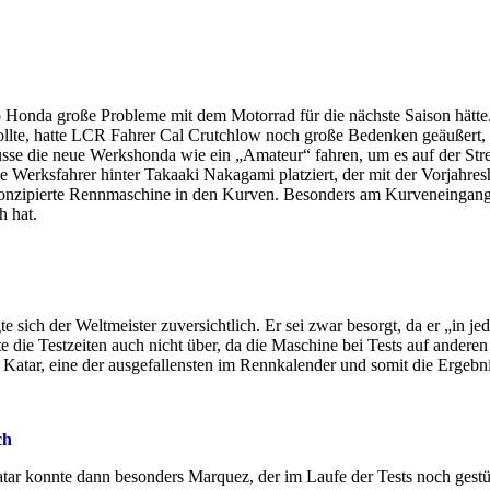
b Honda große Probleme mit dem Motorrad für die nächste Saison hätte.
 sollte, hatte LCR Fahrer Cal Crutchlow noch große Bedenken geäußert, 
müsse die neue Werkshonda wie ein „Amateur“ fahren, um es auf der Str
e Werksfahrer hinter Takaaki Nakagami platziert, der mit der Vorjahres
onzipierte Rennmaschine in den Kurven. Besonders am Kurveneingang 
h hat.
te sich der Weltmeister zuversichtlich. Er sei zwar besorgt, da er „in j
te die Testzeiten auch nicht über, da die Maschine bei Tests auf anderen
 Katar, eine der ausgefallensten im Rennkalender und somit die Ergebnis
ch
tar konnte dann besonders Marquez, der im Laufe der Tests noch gestü