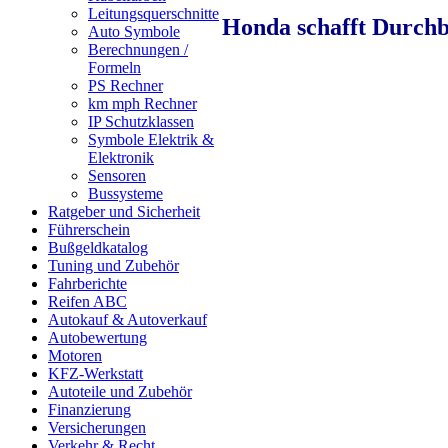
Leitungsquerschnitte
Honda schafft Durch
Auto Symbole
Berechnungen /
Formeln
PS Rechner
km mph Rechner
IP Schutzklassen
Symbole Elektrik &
Elektronik
Sensoren
Bussysteme
Ratgeber und Sicherheit
Führerschein
Bußgeldkatalog
Tuning und Zubehör
Fahrberichte
Reifen ABC
Autokauf & Autoverkauf
Autobewertung
Motoren
KFZ-Werkstatt
Autoteile und Zubehör
Finanzierung
Versicherungen
Verkehr & Recht