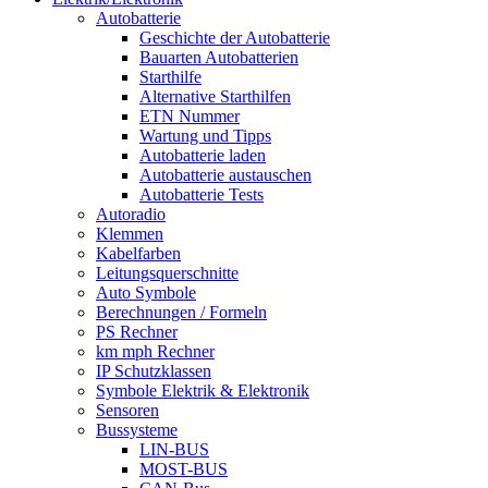
Autobatterie
Geschichte der Autobatterie
Bauarten Autobatterien
Starthilfe
Alternative Starthilfen
ETN Nummer
Wartung und Tipps
Autobatterie laden
Autobatterie austauschen
Autobatterie Tests
Autoradio
Klemmen
Kabelfarben
Leitungsquerschnitte
Auto Symbole
Berechnungen / Formeln
PS Rechner
km mph Rechner
IP Schutzklassen
Symbole Elektrik & Elektronik
Sensoren
Bussysteme
LIN-BUS
MOST-BUS