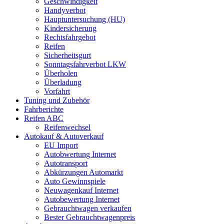
Geschwindigkeit
Handyverbot
Hauptuntersuchung (HU)
Kindersicherung
Rechtsfahrgebot
Reifen
Sicherheitsgurt
Sonntagsfahrverbot LKW
Überholen
Überladung
Vorfahrt
Tuning und Zubehör
Fahrberichte
Reifen ABC
Reifenwechsel
Autokauf & Autoverkauf
EU Import
Autobwertung Internet
Autotransport
Abkürzungen Automarkt
Auto Gewinnspiele
Neuwagenkauf Internet
Autobewertung Internet
Gebrauchtwagen verkaufen
Bester Gebrauchtwagenpreis