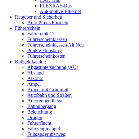
CAN-Bus
FLEXRAY-Bus
Automotive-Ethernet
Ratgeber und Sicherheit
Auto Praxis Formeln
Führerschein
Fahren mit 17
Führerscheinklassen
Führerscheinklassen Alt Neu
Punkte Flensburg
Führerscheinkosten
Bußgeldkatalog
Abgasuntersuchung (AU)
Abstand
Alkohol
Ampel
Ampel mit Grünpfeil
Autobahn und Straßen
Autorennen illegal
Bahnübergang
Beleuchtung
Drogen
Fahrerflucht
Fahrzeugmängel
Fußgängerüberweg