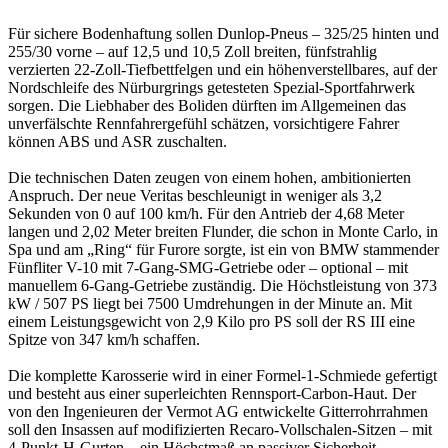
Für sichere Bodenhaftung sollen Dunlop-Pneus – 325/25 hinten und
255/30 vorne – auf 12,5 und 10,5 Zoll breiten, fünfstrahlig
verzierten 22-Zoll-Tiefbettfelgen und ein höhenverstellbares, auf der
Nordschleife des Nürburgrings getesteten Spezial-Sportfahrwerk
sorgen. Die Liebhaber des Boliden dürften im Allgemeinen das
unverfälschte Rennfahrergefühl schätzen, vorsichtigere Fahrer
können ABS und ASR zuschalten.
Die technischen Daten zeugen von einem hohen, ambitionierten
Anspruch. Der neue Veritas beschleunigt in weniger als 3,2
Sekunden von 0 auf 100 km/h. Für den Antrieb der 4,68 Meter
langen und 2,02 Meter breiten Flunder, die schon in Monte Carlo, in
Spa und am „Ring“ für Furore sorgte, ist ein von BMW stammender
Fünfliter V-10 mit 7-Gang-SMG-Getriebe oder – optional – mit
manuellem 6-Gang-Getriebe zuständig. Die Höchstleistung von 373
kW / 507 PS liegt bei 7500 Umdrehungen in der Minute an. Mit
einem Leistungsgewicht von 2,9 Kilo pro PS soll der RS III eine
Spitze von 347 km/h schaffen.
Die komplette Karosserie wird in einer Formel-1-Schmiede gefertigt
und besteht aus einer superleichten Rennsport-Carbon-Haut. Der
von den Ingenieuren der Vermot AG entwickelte Gitterrohrrahmen
soll den Insassen auf modifizierten Recaro-Vollschalen-Sitzen – mit
4-Punkt-H-Gurten – ein Höchstmaß an passiver Sicherheit