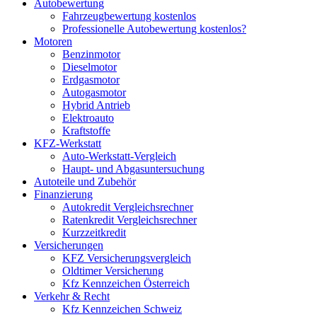
Autobewertung
Fahrzeugbewertung kostenlos
Professionelle Autobewertung kostenlos?
Motoren
Benzinmotor
Dieselmotor
Erdgasmotor
Autogasmotor
Hybrid Antrieb
Elektroauto
Kraftstoffe
KFZ-Werkstatt
Auto-Werkstatt-Vergleich
Haupt- und Abgasuntersuchung
Autoteile und Zubehör
Finanzierung
Autokredit Vergleichsrechner
Ratenkredit Vergleichsrechner
Kurzzeitkredit
Versicherungen
KFZ Versicherungsvergleich
Oldtimer Versicherung
Kfz Kennzeichen Österreich
Verkehr & Recht
Kfz Kennzeichen Schweiz