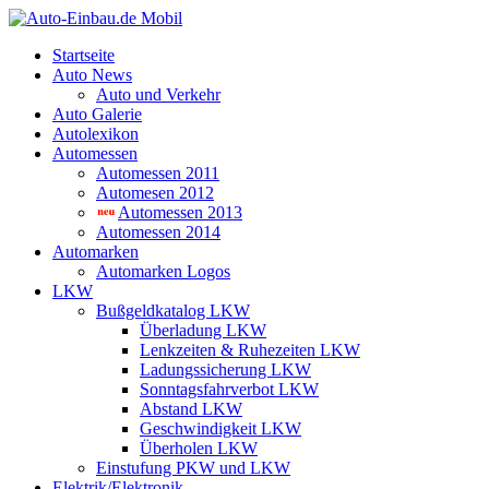
Startseite
Auto News
Auto und Verkehr
Auto Galerie
Autolexikon
Automessen
Automessen 2011
Automesen 2012
Automessen 2013
Automessen 2014
Automarken
Automarken Logos
LKW
Bußgeldkatalog LKW
Überladung LKW
Lenkzeiten & Ruhezeiten LKW
Ladungssicherung LKW
Sonntagsfahrverbot LKW
Abstand LKW
Geschwindigkeit LKW
Überholen LKW
Einstufung PKW und LKW
Elektrik/Elektronik