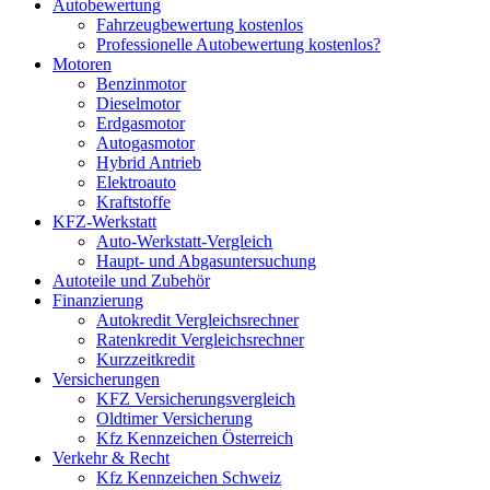
Autobewertung
Fahrzeugbewertung kostenlos
Professionelle Autobewertung kostenlos?
Motoren
Benzinmotor
Dieselmotor
Erdgasmotor
Autogasmotor
Hybrid Antrieb
Elektroauto
Kraftstoffe
KFZ-Werkstatt
Auto-Werkstatt-Vergleich
Haupt- und Abgasuntersuchung
Autoteile und Zubehör
Finanzierung
Autokredit Vergleichsrechner
Ratenkredit Vergleichsrechner
Kurzzeitkredit
Versicherungen
KFZ Versicherungsvergleich
Oldtimer Versicherung
Kfz Kennzeichen Österreich
Verkehr & Recht
Kfz Kennzeichen Schweiz