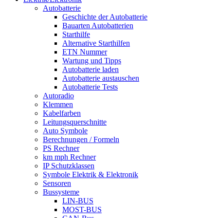
Autobatterie
Geschichte der Autobatterie
Bauarten Autobatterien
Starthilfe
Alternative Starthilfen
ETN Nummer
Wartung und Tipps
Autobatterie laden
Autobatterie austauschen
Autobatterie Tests
Autoradio
Klemmen
Kabelfarben
Leitungsquerschnitte
Auto Symbole
Berechnungen / Formeln
PS Rechner
km mph Rechner
IP Schutzklassen
Symbole Elektrik & Elektronik
Sensoren
Bussysteme
LIN-BUS
MOST-BUS