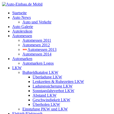
Startseite
Auto News
Auto und Verkehr
Auto Galerie
Autolexikon
Automessen
Automessen 2011
Automesen 2012
Automessen 2013
Automessen 2014
Automarken
Automarken Logos
LKW
Bußgeldkatalog LKW
Überladung LKW
Lenkzeiten & Ruhezeiten LKW
Ladungssicherung LKW
Sonntagsfahrverbot LKW
Abstand LKW
Geschwindigkeit LKW
Überholen LKW
Einstufung PKW und LKW
Elektrik/Elektronik