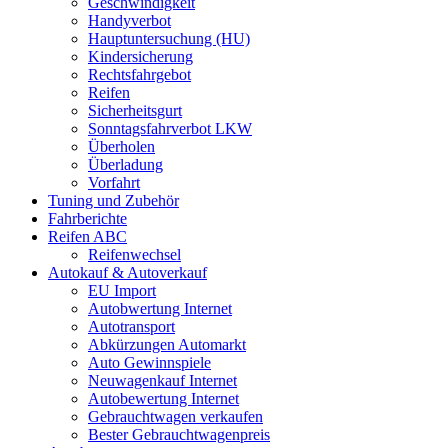
Geschwindigkeit
Handyverbot
Hauptuntersuchung (HU)
Kindersicherung
Rechtsfahrgebot
Reifen
Sicherheitsgurt
Sonntagsfahrverbot LKW
Überholen
Überladung
Vorfahrt
Tuning und Zubehör
Fahrberichte
Reifen ABC
Reifenwechsel
Autokauf & Autoverkauf
EU Import
Autobwertung Internet
Autotransport
Abkürzungen Automarkt
Auto Gewinnspiele
Neuwagenkauf Internet
Autobewertung Internet
Gebrauchtwagen verkaufen
Bester Gebrauchtwagenpreis