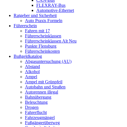
CAN-Bus
FLEXRAY-Bus
Automotive-Ethernet
Ratgeber und Sicherheit
Auto Praxis Formeln
Führerschein
Fahren mit 17
Führerscheinklassen
Führerscheinklassen Alt Neu
Punkte Flensburg
Führerscheinkosten
Bußgeldkatalog
Abgasuntersuchung (AU)
Abstand
Alkohol
Ampel
Ampel mit Grünpfeil
Autobahn und Straßen
Autorennen illegal
Bahnübergang
Beleuchtung
Drogen
Fahrerflucht
Fahrzeugmängel
Fußgängerüberweg