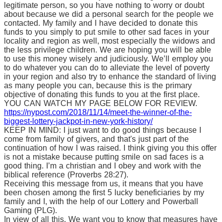
legitimate person, so you have nothing to worry or doubt
about because we did a personal search for the people we
contacted. My family and I have decided to donate this
funds to you simply to put smile to other sad faces in your
locality and region as well, most especially the widows and
the less privilege children. We are hoping you will be able
to use this money wisely and judiciously. We’ll employ you
to do whatever you can do to alleviate the level of poverty
in your region and also try to enhance the standard of living
as many people you can, because this is the primary
objective of donating this funds to you at the first place.
YOU CAN WATCH MY PAGE BELOW FOR REVIEW.
https://nypost.com/2018/11/14/meet-the-winner-of-the-
biggest-lottery-jackpot-in-new-york-history/
KEEP IN MIND: I just want to do good things because I
come from family of givers, and that's just part of the
continuation of how I was raised. I think giving you this offer
is not a mistake because putting smile on sad faces is a
good thing. I’m a christian and I obey and work with the
biblical reference (Proverbs 28:27).
Receiving this message from us, it means that you have
been chosen among the first 5 lucky beneficiaries by my
family and I, with the help of our Lottery and Powerball
Gaming (PLG).
In view of all this, We want you to know that measures have