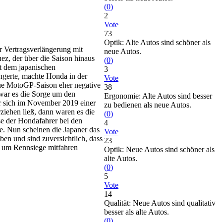
(
0
)
2
Vote
73
Optik: Alte Autos sind schöner als
 Vertragsverlängerung mit
neue Autos.
z, der über die Saison hinaus
(
0
)
it dem japanischen
3
ängerte, machte Honda in der
Vote
eue MotoGP-Saison eher negative
38
war es die Sorge um den
Ergonomie: Alte Autos sind besser
er sich im November 2019 einer
zu bedienen als neue Autos.
ziehen ließ, dann waren es die
(
0
)
se der Hondafahrer bei den
4
ie. Nun scheinen die Japaner das
Vote
en und sind zuversichtlich, dass
23
n um Rennsiege mitfahren
Optik: Neue Autos sind schöner als
alte Autos.
(
0
)
5
Vote
14
Qualität: Neue Autos sind qualitativ
besser als alte Autos.
(
0
)