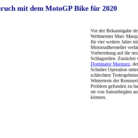
bruch mit dem MotoGP Bike für 2020
Vor der Bekanntgabe der
Weltmeister Marc Marque
für vier weitere Jahre m
Motorradhersteller verl
Vorbereitung auf die n
Schlagzeilen. Zunächst 
Dominator Marquez
, d
Schulter Operation unter
schlechten Testergebnis
Wintertests der Rennser
Problem gefunden zu hab
sie von Saisonbeginn a
können.