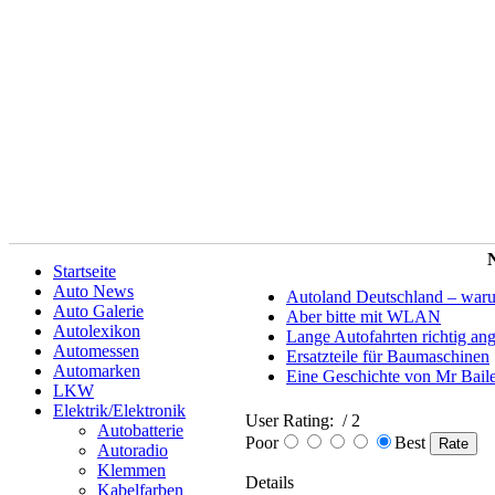
N
Startseite
Auto News
Autoland Deutschland – warum 
Auto Galerie
Aber bitte mit WLAN
Autolexikon
Lange Autofahrten richtig an
Automessen
Ersatzteile für Baumaschinen
Automarken
Eine Geschichte von Mr Bail
LKW
Elektrik/Elektronik
User Rating:
/ 2
Autobatterie
Poor
Best
Autoradio
Klemmen
Details
Kabelfarben