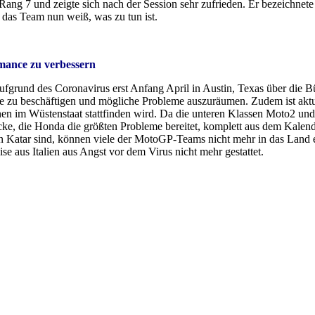
ng 7 und zeigte sich nach der Session sehr zufrieden. Er bezeichnet
 das Team nun weiß, was zu tun ist.
rmance zu verbessern
ufgrund des Coronavirus erst Anfang April in Austin, Texas über die B
ine zu beschäftigen und mögliche Probleme auszuräumen. Zudem ist aktue
n im Wüstenstaat stattfinden wird. Da die unteren Klassen Moto2 und
ecke, die Honda die größten Probleme bereitet, komplett aus dem Kale
Katar sind, können viele der MotoGP-Teams nicht mehr in das Land einr
se aus Italien aus Angst vor dem Virus nicht mehr gestattet.