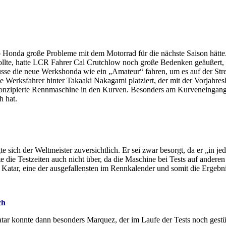
b Honda große Probleme mit dem Motorrad für die nächste Saison hätte.
 sollte, hatte LCR Fahrer Cal Crutchlow noch große Bedenken geäußert, 
müsse die neue Werkshonda wie ein „Amateur“ fahren, um es auf der Str
e Werksfahrer hinter Takaaki Nakagami platziert, der mit der Vorjahres
onzipierte Rennmaschine in den Kurven. Besonders am Kurveneingang 
h hat.
te sich der Weltmeister zuversichtlich. Er sei zwar besorgt, da er „in j
te die Testzeiten auch nicht über, da die Maschine bei Tests auf anderen
 Katar, eine der ausgefallensten im Rennkalender und somit die Ergebnis
ch
tar konnte dann besonders Marquez, der im Laufe der Tests noch gestü