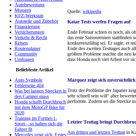
Autobewertung
Motoren
Quelle:
wikipedia
KFZ-Werkstatt
Autoteile und Zubehör
Katar Tests werfen Fragen auf
Finanzierung
Versicherungen
Ende Februar schien es noch, als o
Verkehr & Recht
das erste Saisonrennen stattfinden
Reisen
konkurrenzfähig sei. Er sagte, er 
Routenplaner
Ende des zweiten Testtages auch all
Community
größten Probleme machte die neu k
Umfragen
dass Honda noch viel Arbeit vor sic
Beliebteste Artikel
Auto Symbole
Marquez zeigt sich zuversichtlich
Fehlerseite 404
Trotz der Probleme der Japaner zeig
Was bei langen Strecken in
sehr schnell sein will“ aber bewerte
den Camper muss
performte. Zudem sei die Strecke in
Honda schafft Durchbruch
mit dem MotoGP Bike für
2020
Training im Formel-1-
Letzter Testtag bringt Durchbru
Sport – so halten sich die
Fahrer fit
Am dritten und letzten Testtag
in Ka
Mercedes zeigt sich: Erstes