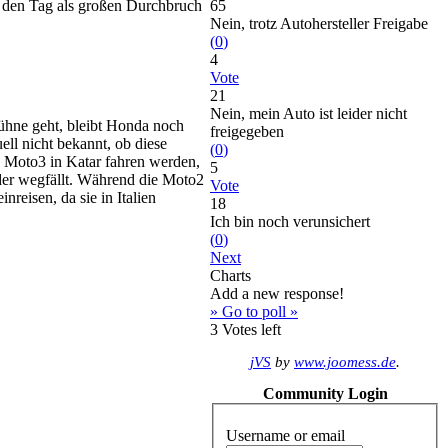
e den Tag als großen Durchbruch
65
Nein, trotz Autohersteller Freigabe
(
0
)
4
Vote
21
Nein, mein Auto ist leider nicht
ühne geht, bleibt Honda noch
freigegeben
ll nicht bekannt, ob diese
(
0
)
 Moto3 in Katar fahren werden,
5
nder wegfällt. Während die Moto2
Vote
eisen, da sie in Italien
18
Ich bin noch verunsichert
(
0
)
Next
Charts
Add a new response!
» Go to poll »
3
Votes left
jVS
by
www.joomess.de
.
Community Login
Username or email