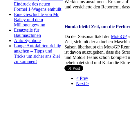
Werkteams ausräumen. Er kam auf Ra
Eindruck des neuen
und versicherte den Reportern, dass
Formel 1-Wagens enthüllt
Eine Geschichte von Mr
Bailey und dem
Millionengewinn
Honda bleibt Zeit, um die Perfo
Ersatzteile für
Baumaschinen
Da der Saisonauftakt der
MotoGP
a
Auto Symbole
Zeit, sich mit der aktuellen Masch
Lange Autofahrten richtig
Saison überhaupt ein MotoGP Renne
angehen – Tipps und
ist davon auszugehen, dass die Str
Tricks um sicher ans Ziel
und Moto3 Teams schon komplett in 
zu kommen!
beheimatet sind und Katar die Einrei
< Prev
Next >