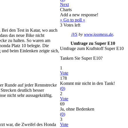
Next
Charts
Add a new response!
» Go to poll »
3
Votes left
 Bei den Test in Katar, wo auch
jVS
by
www.joomess.de
.
dass das neue Bike nicht
ecke zu halten. So waren am
Umfrage zu Super E10
honda Platz 10 belegte. Die
Umfrage zum Kraftstoff Super E10
und beim Einlenken zeigte sich,
Tanken Sie Super E10?
1
Vote
178
Kommt mir nicht in den Tank!
eder Runde auf jeder Rennstrecke
(
0
)
 Strecken deutlich besser
2
se nicht sehr aussagekräftig.
Vote
69
Ja, ohne Bedenken
(
0
)
3
rzt war, die Zweifel des Honda
Vote