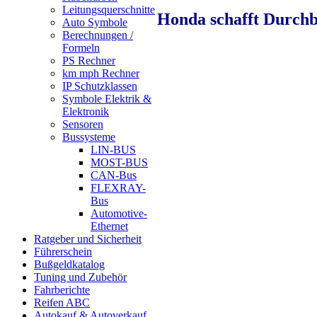
Leitungsquerschnitte
Honda schafft Durch
Auto Symbole
Berechnungen /
Formeln
PS Rechner
km mph Rechner
IP Schutzklassen
Symbole Elektrik &
Elektronik
Sensoren
Bussysteme
LIN-BUS
MOST-BUS
CAN-Bus
FLEXRAY-
Bus
Automotive-
Ethernet
Ratgeber und Sicherheit
Führerschein
Bußgeldkatalog
Tuning und Zubehör
Fahrberichte
Reifen ABC
Autokauf & Autoverkauf